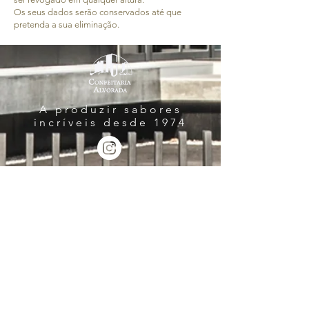
Os seus dados serão conservados até que
pretenda a sua eliminação.
A produzir sabores
incríveis desde 1974
Horário de funcionamento:
2ª a 6ª das 08:30 às 12:30 | 14:00 às
18:30
Contactos:
(+351)
253 431 806
(chamadas para rede
fixa nacional)
geral@confeitariaalvorada.com
comercial@confeitariaalvorada.com